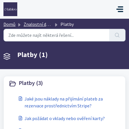
Přeskočit na hlavní obsah
Domů
Znalostní databáze
Platby
Platby (1)
Platby (3)
Jaké jsou náklady na přijímání plateb za
rezervace prostřednictvím Stripe?
Jak požádat o vklady nebo ověření karty?