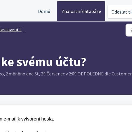
Domů
Znalostní databáze
Odeslat t
astavení Tableo
t ke svému účtu?
leo, Změněno dne St, 29 Červenec v 2:09 ODPOLEDNE dle Customer
 e-mail k vytvoření hesla.