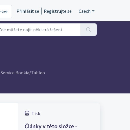
Přihlásit se
Registrujte se
Czech
icket
 Service Bookia/Tableo
Tisk
Články v této složce -