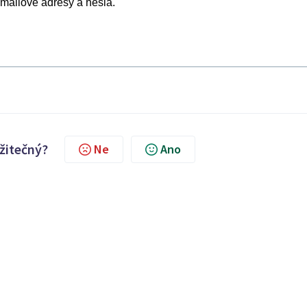
-mailové adresy a hesla.
užitečný?
Ne
Ano