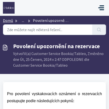
Přeskočit na hlavní obsah
Domů
...
Povolení upozornění na rezervace
Povolení upozornění na rezervace
Vytvořil(a) Customer Service Bookia/Tableo, Změněno
dne Út, 25 Červen, 2024 v 2:47 ODPOLEDNE dle
Customer Service Bookia/Tableo
Pro povolení vyskakovacích oznámení o rezervacích
postupujte podle následujících pokynů: