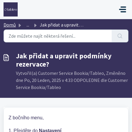
Přeskočit na hlavní obsah
Domů
...
Jak přidat a upravit podmínky rezervace?
Jak přidat a upravit podmínky
rezervace?
Vytvořil(a) Customer Service Bookia/Tableo, Změněno
dne Po, 20 Leden, 2025 v 4:33 ODPOLEDNE dle Customer
Service Bookia/Tableo
Z bočního menu,
1. Přejděte do
Nastavení