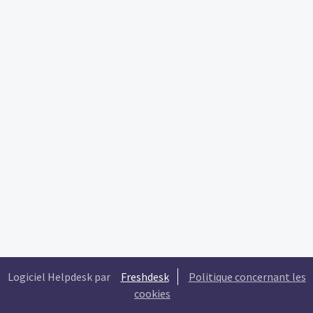
Logiciel Helpdesk par
Freshdesk
Politique concernant les
cookies