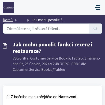
Přeskočit na hlavní obsah
Domů
...
Jak mohu povolit funkci recenzí restaurace?
Jak mohu povolit funkci recenzí
restaurace?
Vytvořil(a) Customer Service Bookia/Tableo, Změněno
dne Út, 25 Červen, 2024 v 2:48 ODPOLEDNE dle
Customer Service Bookia/Tableo
1. Z bočního menu přejděte do
Nastavení.