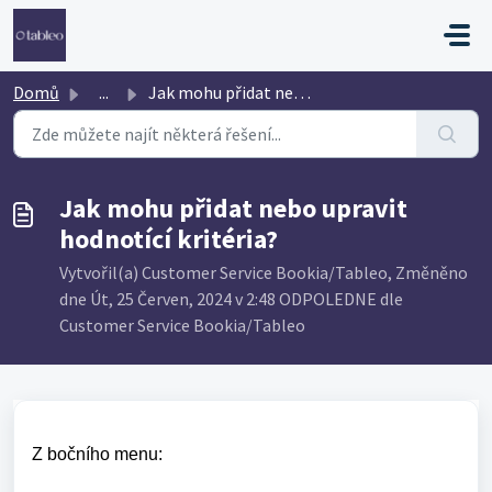
Přeskočit na hlavní obsah
Domů
...
Jak mohu přidat nebo upravit hodnotící kritéria?
Jak mohu přidat nebo upravit
hodnotící kritéria?
Vytvořil(a) Customer Service Bookia/Tableo, Změněno
dne Út, 25 Červen, 2024 v 2:48 ODPOLEDNE dle
Customer Service Bookia/Tableo
Z bočního menu: