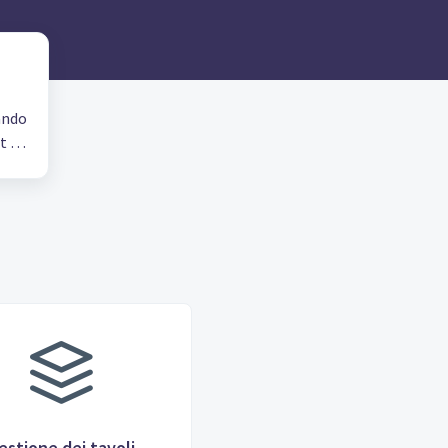
ando
t di
estione dei tavoli