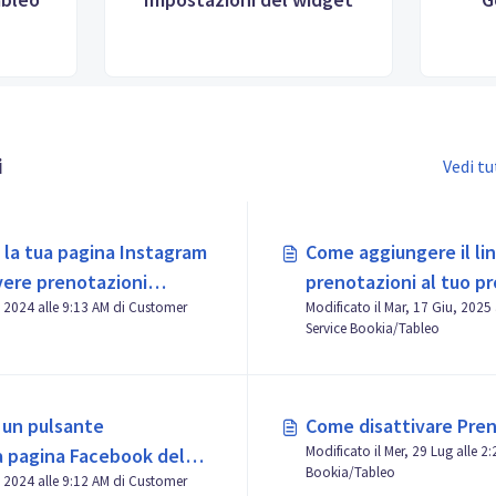
i
Vedi t
la tua pagina Instagram
Come aggiungere il lin
evere prenotazioni
prenotazioni al tuo pr
13 AM di Customer
Modificato il Mar, 17 Giu, 2025 alle 3:59 PM di C
Business
Service Bookia/Tableo
un pulsante
Come disattivare Pre
Modificato il Mer, 29 Lug alle 2:23 PM di Customer Service
a pagina Facebook del
Bookia/Tableo
12 AM di Customer