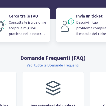
Cerca tra le FAQ
Invia un ticket
Consulta le istruzioni e
Descrivi il tuo
scopri le migliori
problema compil
pratiche nelle nostre
il modulo del ticke
Domande frequenti
assistenza
(FAQ)
Domande Frequenti (FAQ)
Vedi tutte le Domande Frequenti
ableo
Impostazioni del widget
G