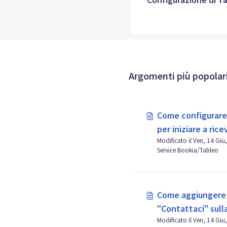
Argomenti più popolar
Come configurare 
per iniziare a ric
Modificato il Ven, 14 Giu, 2024 alle 9:
online?
Service Bookia/Tableo
Come aggiungere 
"Contattaci" sull
Modificato il Ven, 14 Giu, 2024 alle 9:
tuo ristorante?