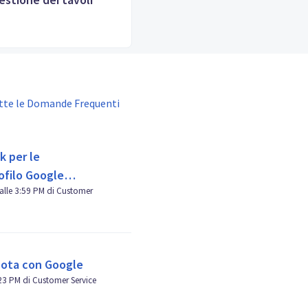
utte le Domande Frequenti
k per le
ofilo Google
ustomer
nota con Google