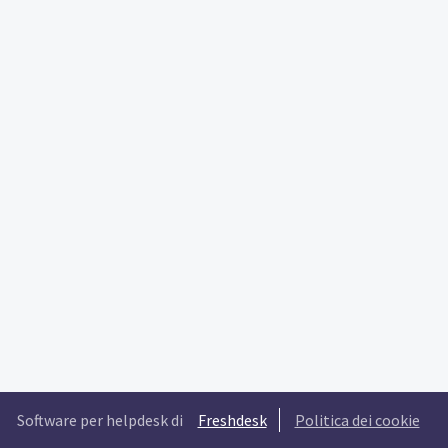
Software per helpdesk di
Freshdesk
Politica dei cookie