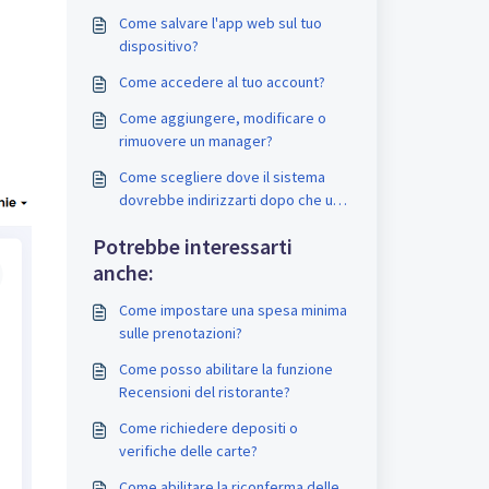
Come salvare l'app web sul tuo
dispositivo?
Come accedere al tuo account?
Come aggiungere, modificare o
rimuovere un manager?
Come scegliere dove il sistema
dovrebbe indirizzarti dopo che un
membro del team inserisce una
Potrebbe interessarti
prenotazione?
anche:
Come impostare una spesa minima
sulle prenotazioni?
Come posso abilitare la funzione
Recensioni del ristorante?
Come richiedere depositi o
verifiche delle carte?
Come abilitare la riconferma delle