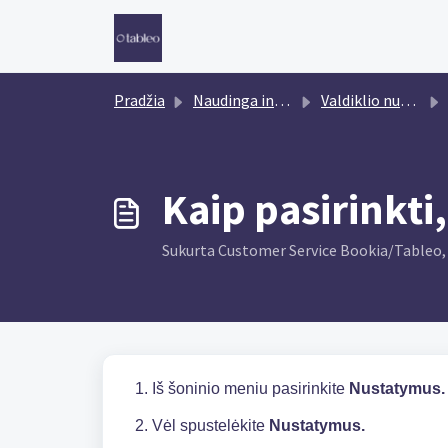
Pereiti prie pagrindinio turinio
Pradžia
Naudinga informacija
Valdiklio nustatymai
Kaip pasirinkti
Sukurta Customer Service Bookia/Tableo, 
1. Iš šoninio meniu pasirinkite
Nustatymus
2. Vėl spustelėkite
Nustatymus.