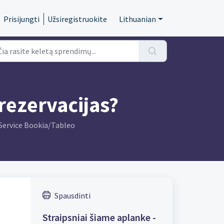
Prisijungti
Užsiregistruokite
Lithuanian
 rezervacijas?
 Service Bookia/Tableo
Spausdinti
Straipsniai šiame aplanke -