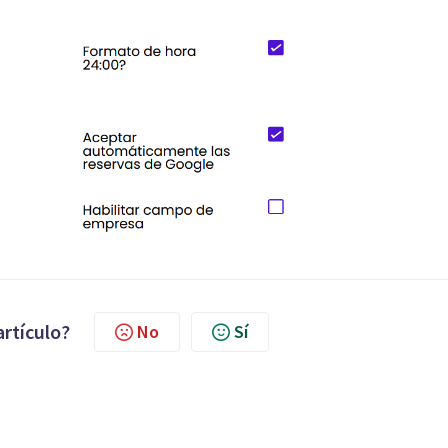
artículo?
No
Sí