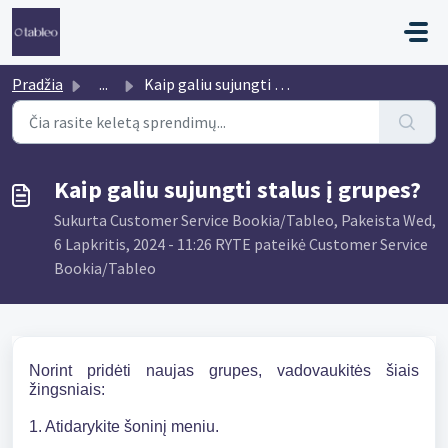
Pereiti prie pagrindinio turinio
Pradžia
...
Kaip galiu sujungti stalus į grupes?
Kaip galiu sujungti stalus į grupes?
Sukurta Customer Service Bookia/Tableo, Pakeista Wed,
6 Lapkritis, 2024 - 11:26 RYTE pateikė Customer Service
Bookia/Tableo
Norint pridėti naujas grupes, vadovaukitės šiais
žingsniais:
1. Atidarykite šoninį meniu.