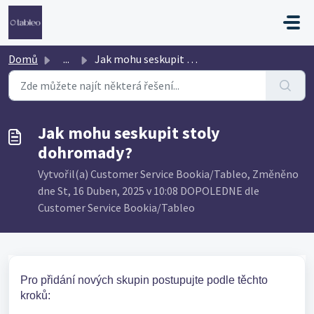
Přeskočit na hlavní obsah
Domů
...
Jak mohu seskupit stoly dohromady?
Jak mohu seskupit stoly
dohromady?
Vytvořil(a) Customer Service Bookia/Tableo, Změněno
dne St, 16 Duben, 2025 v 10:08 DOPOLEDNE dle
Customer Service Bookia/Tableo
Pro přidání nových skupin postupujte podle těchto
kroků: