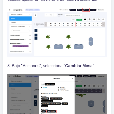
3. Bajo "Acciones", selecciona "
Cambiar Mesa
".