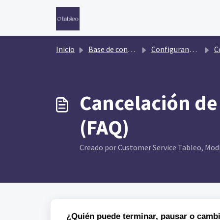
Saltar al contenido principal
Inicio
Base de conocimientos
Configurando Tableo
Co
Cancelación de
(FAQ)
Creado por Customer Service Tableo, Modif
¿Quién puede terminar, pausar o cambia