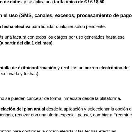
ón de datos
, y se aplica una
tarifa única de € / £ / $ 50
.
 el uso (SMS, canales, excesos, procesamiento de pago
 fecha efectiva
para liquidar cualquier saldo pendiente.
irás una factura con todos los cargos por uso generados hasta ese
(a partir del día 1 del mes).
ntalla de éxito/confirmación
y recibirás un
correo electrónico de
leccionada y fechas).
no se pueden cancelar de forma inmediata desde la plataforma.
celación del plan anual
desde la aplicación y seleccionar la opción 
el periodo, renovar con una oferta especial, pausar, cambiar a Freemiu
ntigo para confirmar la opción elegida y las fechas efectivas.