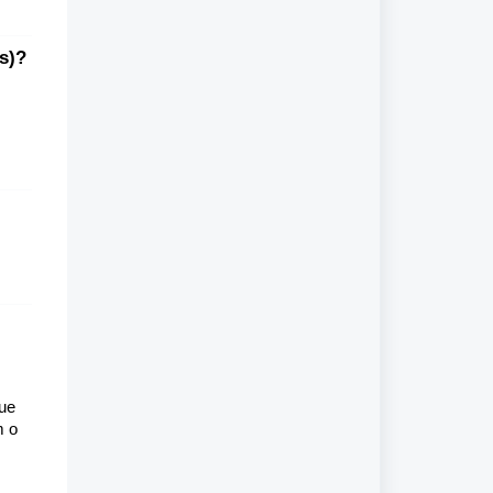
s)?
que
m o