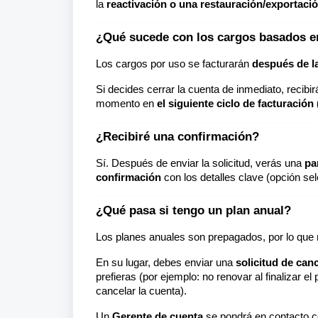
la
reactivación o una restauración/exportaci
¿Qué sucede con los cargos basados en
Los cargos por uso se facturarán
después de la
Si decides cerrar la cuenta de inmediato, recib
momento en
el siguiente ciclo de facturación 
¿Recibiré una confirmación?
Sí. Después de enviar la solicitud, verás una
pa
confirmación
con los detalles clave (opción se
¿Qué pasa si tengo un plan anual?
Los planes anuales son prepagados, por lo que 
En su lugar, debes enviar una
solicitud de can
prefieras (por ejemplo: no renovar al finalizar 
cancelar la cuenta).
Un
Gerente de cuenta
se pondrá en contacto co