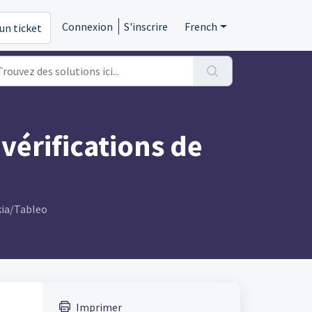
Connexion
S'inscrire
French
un ticket
érifications de
kia/Tableo
Imprimer