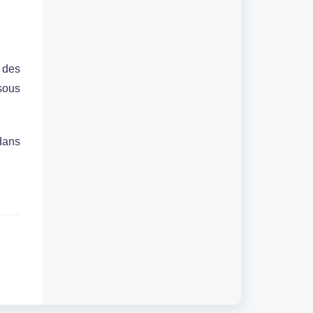
 des
sous
 dans