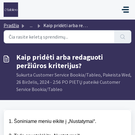
Pereiti prie pagrindinio turinio
Pradžia
...
Kaip pridėti arba redaguoti peržiūros kriterijus?
Kaip pridėti arba redaguoti
peržiūros kriterijus?
Sukurta Customer Service Bookia/Tableo, Pakeista Wed,
26 Birželis, 2024 - 2:56 PO PIETŲ pateikė Customer
Service Bookia/Tableo
1. Šoniniame meniu eikite į „Nustatymai“.