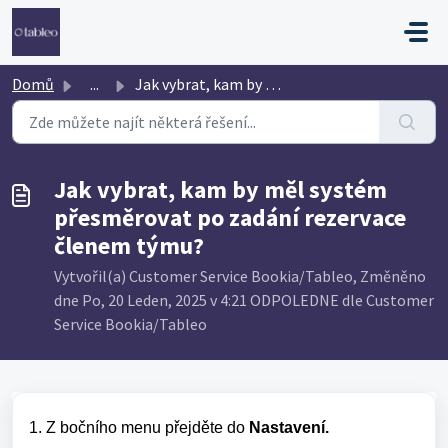
Přeskočit na hlavní obsah
Domů
...
Jak vybrat, kam by měl systém přesměrovat po zadání rezer...
Jak vybrat, kam by měl systém
přesměrovat po zadání rezervace
členem týmu?
Vytvořil(a) Customer Service Bookia/Tableo, Změněno
dne Po, 20 Leden, 2025 v 4:21 ODPOLEDNE dle Customer
Service Bookia/Tableo
1. Z bočního menu přejděte do
Nastavení.