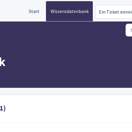
Start
Wissensdatenbank
Ein Ticket einre
k
1)