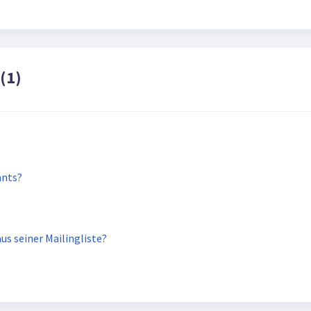
(1)
ants?
s seiner Mailingliste?