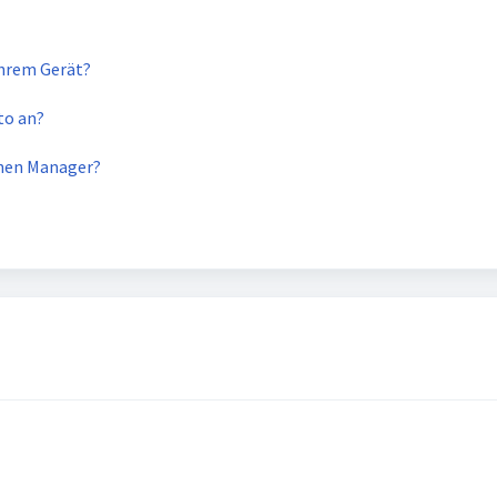
Ihrem Gerät?
to an?
inen Manager?
)